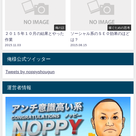
俺の話
稼ぐための思考
２０１５年１０月の結果とやった
ソーシャル系のＳＥＯ効果のほど
作業
は？
2015.11.03
2015.08.15
俺様公式ツイッター
Tweets by noppyshougun
運営者情報