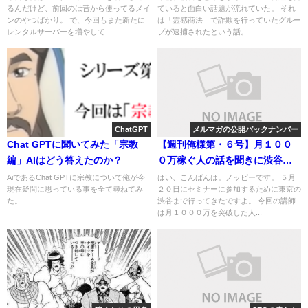
るんだけど、前回のは昔から使ってるメイ
ていると面白い話題が流れていた。 それ
ンのやつばかり。 で、今回もまた新たに
は「霊感商法」で詐欺を行っていたグルー
レンタルサーバーを増やして...
プが逮捕されたという話。 ...
ChatGPT
メルマガの公開バックナンバー
Chat GPTに聞いてみた「宗教
【週刊俺様第・６号】月１００
編」AIはどう答えたのか？
０万稼ぐ人の話を聞きに渋谷ま
で行ってきた話
AiであるChat GPTに宗教について俺が今
はい、こんばんは。ノッピーです。 ５月
現在疑問に思っている事を全て尋ねてみ
２０日にセミナーに参加するために東京の
た。...
渋谷まで行ってきたですよ。 今回の講師
は月１０００万を突破した人...