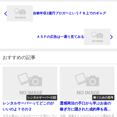
自称年収1億円ブロガーというＦＢ上でのギャグ
ＡＳＰの広告は一通り見てみる
おすすめの記事
レンタルサーバーの話
稼ぐための思考
レンタルサーバーってどこのが
霊感商法の手口から学ぶお金の
いいのよ？その２
稼ぎ方に隠された成約率を高め
る秘密
今日も俺はレンタルサーバーを増やしてい
今朝、朝食をとりながらニュース番組を見