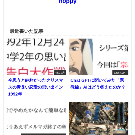
noppy
最近書いた記事
俺の話
ChatGPT
今思うと純粋だったクリスマ
Chat GPTに聞いてみた「宗
スの青臭い恋愛の思い出イン
教編」AIはどう答えたのか？
1992年