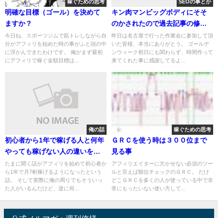
稼ぐための思考
SEOの事とか
明確な目標（ゴール）を決めて
キン肉マンビッグボディにそそ
ますか？
のかされたので過去記事の修正
で１位を狙ってみる。
今日ね、スポーツジムで筋トレしながら自
昨日は名古屋で行った作業会に参加して頂
分がアフィリを始めた時の事がふと頭の中
いた皆様、本当にありがとう。 ゴールデ
に浮かんできたわけです。 俺がまず最初
ンウィーク初日にも関わらず、時間作って
にアフィリで稼ぐ金額目標は...
来てくれた事に感謝してるよ...
俺の話
稼ぐための思考
初心者から1年で稼げる人と何年
ＧＲＣを使う時は３００位まで
やっても稼げない人の違いを考
見る事
えてみた
たまに聞く話がアフィリを始めて初心者か
アフィリエイターに欠かせない必須のツー
ら1年で月7桁稼げるようになったという
ルと言えば順位チェックのＧＲＣ。 だけ
話。 そして実際に俺の周りでもそういっ
どこＧＲＣを多くの人が使っている中で非
た人がいるんだけど、逆に何...
常にもったいない使い方して...