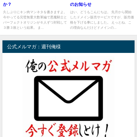
か？
のお知らせ
久しぶりにキン肉マンネタを書きますよ。
はい、どうもこんにちは。 先月から開始
今やってる完璧無量大数軍編で悪魔騎士と
したドメイン販売サービスですが、販売価
パーフェクトオリジンが６人ずつ対戦して
格を下げる事にしました。 えっとね、こ
３勝３敗という結果。 ま...
の理由なんだけどドメインの...
公式メルマガ：週刊俺様