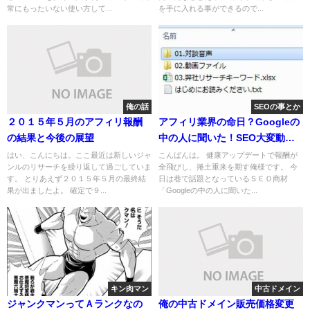
常にもったいない使い方して...
を手に入れる事ができるので...
俺の話
SEOの事とか
２０１５年５月のアフィリ報酬
アフィリ業界の命日？Googleの
の結果と今後の展望
中の人に聞いた！SEO大変動時
代に生き抜く術を買ってみた。
はい、こんにちは。ここ最近は新しいジャ
こんばんは。 健康アップデートで報酬が
ンルのリサーチを繰り返して過ごしていま
全飛びし、捲土重来を期す俺様です。 今
す。 とりあえず２０１５年５月の最終結
日は巷で話題となっているＳＥＯ商材
果が出ましたよ。 確定で９...
「Googleの中の人に聞いた...
キン肉マン
中古ドメイン
ジャンクマンってＡランクなの
俺の中古ドメイン販売価格変更