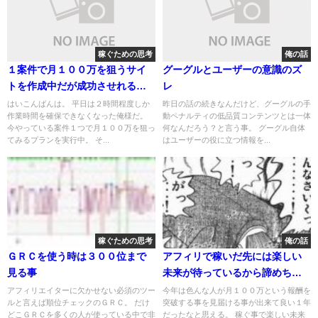
稼ぐための思考
俺の話
１案件で月１００万を狙うサイ
グーグルとユーザーの意識のズ
トを作成中だが成功させれるの
レ
か？
はいこんばんは。 平日は２時間程度しか
昨日の話の続きなんだけど、グーグルの手
作業時間を確保できなくなった俺様だ。
動ペナルティの低品質コンテンツとは一体
今やっている案件１つで月１００万を狙っ
何なんだろう？と言う事。 グーグル自体
てみるプランを実行中。 そ...
はユーザーの役に立つ情報を...
稼ぐための思考
俺の話
ＧＲＣを使う時は３００位まで
アフィリで稼いだ先には楽しい
見る事
未来が待っているから諦めちゃ
ダメだ
アフィリエイターに欠かせない必須のツー
今年は色んな人が月１００万という報酬を
ルと言えば順位チェックのＧＲＣ。 だけ
突破する事を見届ける事が出来て良い１年
どこＧＲＣを多くの人が使っている中で非
だったなと思える。 稼ぐ事で楽しい未来