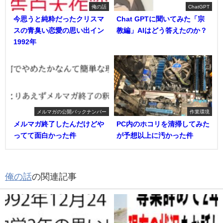
俺の話
ChatGPT
今思うと純粋だったクリスマ
Chat GPTに聞いてみた「宗
スの青臭い恋愛の思い出イン
教編」AIはどう答えたのか？
1992年
メルマガの公開バックナンバー
作業環境
メルマガ終了したんだけどや
PC内のホコリを清掃してみた
ってて面白かった件
が予想以上に汚かった件
俺の話
の関連記事