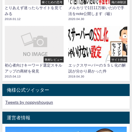
稼ぐための思考
俺の体験談
とりあえず迷ったらサイトを見て
メルカリで1日11万稼いだので手
みる
法をnote公開します（嘘）
2016.01.12
2020.04.30
教材レビュー
サイト作成
初心者向けキーワード選定スキル
エックスサーバーのＳＳＬ化の解
アップの商材を発見
説が分かり易かった件
2015.04.13
2019.04.30
俺様公式ツイッター
Tweets by noppyshougun
運営者情報