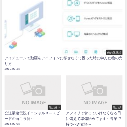
俺の体験談
アイチューンで動画をアイフォンに移せなくて困った時に学んだ物の売
り方
2019.03.24
俺の怒り
俺の話
公道最速伝説イニシャルＢ～スピ
アフィリで食っていけなくなる日
ードの向こう側～
に備えて準備始めてます～専業で
2016.07.04
持つべき覚悟～