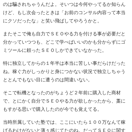
のは騙されちゃうんだよ。そいつは今何やってるか知らん
けど、もし次会ったときは「お前のコンサル内容って本当
にクソだったな」と笑い飛ばしてやろうかと。
またそこで俺も自力でＳＥＯやる力を付ける事が必要だと
分かっていつつも、どこで学べばいいのかも分からずにゴ
ミツールに頼ったＳＥＯしかできていなかった。
特に独立してからの１年半は本当に苦しい事だらけだった
ね。稼ぐ力がしっかりと身につかない状況で独立しちゃう
ととんでもない目に遭うのは間違いない。
そこで転機となったのがちょうど２年前に購入した商材
で、とにかく自分でＳＥＯやる力が欲しかったから、藁に
もすがる思いで購入したのが今でも覚えてる。
当時所属していた塾では、ここにいたら１００万なんて稼
げるわけがないと薄々感じてたのね。だってＳＥＯに関す