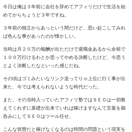
今日は俺は３年前に会社を辞めてアフィリだけで生活を始
めてからちょうど３年ですね。
３年前の独立からあっという間だけど、思い起こしてみれ
ば色んな事があったのが懐かしい。
当時は月２０万の報酬が出ただけで退職金あるから余裕で
１００万行けるわとか思ってやめる決断したけど、今思う
とよく決断したなといった感じだね。
その頃はゴミみたいなリンク送ってりゃ上位に行く事が出
来た、今では考えられないような時代だった。
また、その当時入っていたアフィリ塾ではＳＥＯは一切教
えてくれずに基礎が出来ていれば稼げますなんて言葉を鵜
呑みにしてＳＥＯはツール任せ。
こんな状態だと稼げなくなるのは時間の問題という現実を