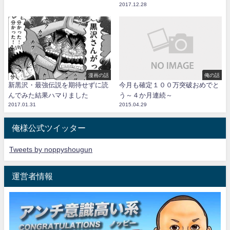
2017.12.28
漫画の話
俺の話
新黒沢・最強伝説を期待せずに読
今月も確定１００万突破おめでと
んでみた結果ハマりました
う～４か月連続～
2017.01.31
2015.04.29
俺様公式ツイッター
Tweets by noppyshougun
運営者情報