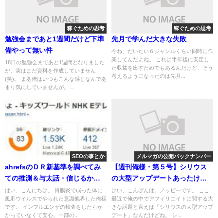
稼ぐための思考
稼ぐための思考
勉強会まであと1週間だけど下準
先月で学んだ大きな失敗
備やって無い件
今ね、だいたい６ジャンルくらい同時に作
業してんだよね。 これは半年後に安定し
18日の勉強会まであと1週間となりました
た収益を出すためでもあるんだけど、そう
が、実はまだ資料を作成していません
考えるようになったのは先月...
(笑)。 まあ俺はいつもこんな感じなんであ
まり気にしていませんが。...
SEOの事とか
メルマガの公開バックナンバー
ahrefsのＤＲ新基準を調べてみ
【週刊俺様・第５号】シリウス
ての推測＆与太話・信じるか信
の大型アップデートあったけど
じないかはアナタ次第
半分も使いこなせてない件
はい、こんにちは。 胃腸炎で弱った体に
はい、こんばんは。ノッピーです。 ここ
風邪ウイルスでやられた意識他界した俺様
最近で俺の中でアフィリエイトに関する大
です。 インフルエンザの検査をしたらか
きな話題と言えば「シリウスの大型アップ
かっていなくて安心。一部の...
デート」なんだけどね。 シ...