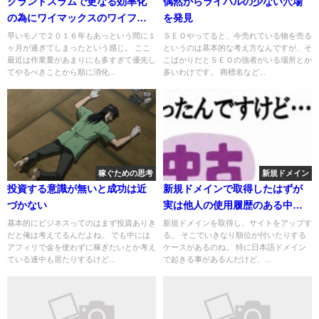
グランドスラムで更なる効率化
偶然からライバルの少ない穴場
の為にワイマックスのワイファ
を発見
イを１台追加してみた
早いモノで２０１６年もあっという間に１
ＳＥＯやってると、今売れている物を売る
ヶ月が過ぎてしまったという感じ。 ここ
というのは基本的な考え方なんですが、そ
最近は作業量があまりにも多すぎて優先し
こばかりだとＳＥＯの強者がいる場所とか
てやるべきことから順に消化...
多いわけです。 商標名など...
稼ぐための思考
新規ドメイン
投資する意識が無いと成功は近
新規ドメインで取得したはずが
づかない
実は他人の使用履歴のある中古
ドメインだった件
基本的にビジネスってのはまず投資ありき
新規ドメインを取得し、サイトをアップす
だと俺は考えてるんだよね。 でも中には
る。 そこでいきなり順位が付いたりする
アフィリで金を使わずに稼ぎたいとか考え
ケースがあるのね。 特に日本語ドメイン
ている連中も居たりするけど...
で起きる事があるんだけど、...