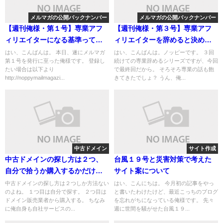
メルマガの公開バックナンバー
メルマガの公開バックナンバー
【週刊俺様・第１号】専業アフ
【週刊俺様・第３号】専業アフ
ィリエイターになる基準って
ィリエイターを辞めると決めた
何？俺が思う専業化への条件
時に再就職先を選ぶコツ
はい、こんばんは。 本日、遂にメルマガ
はい、こんばんは。ノッピーです。 ３回
第１号を発行に至った俺様です。 登録し
続けての専業辞めるシリーズですが、今回
たい場合は以下より
で最終回だから。 そろそろ専業の話も飽
http://noppymailmagazi...
きてきたでしょ？ うん、俺...
中古ドメイン
サイト作成
中古ドメインの探し方は２つ、
台風１９号と災害対策で考えた
自分で拾うか購入するかだけど
サイト案について
好みでやればいいんじゃない
中古ドメインの探し方は２つしか方法ない
はい、こんにちは。 今月初の記事をやっ
のよね。 １つ目は自分で探す。 ２つ目は
と書いたわけたけど、最近こっちのブログ
ドメイン販売業者から購入する。 ちなみ
を忘れがちになっている俺様です。 先々
に俺自身も自社サービスの...
週に世間を騒がせた台風１９...