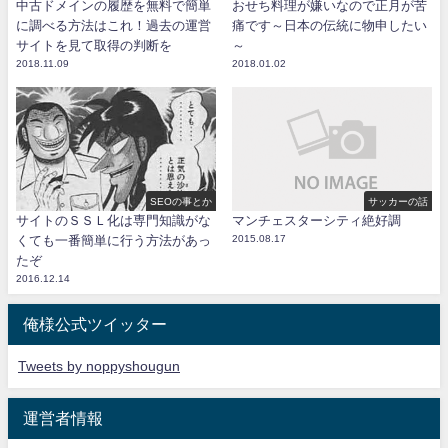
中古ドメインの履歴を無料で簡単
おせち料理が嫌いなので正月が苦
に調べる方法はこれ！過去の運営
痛です～日本の伝統に物申したい
サイトを見て取得の判断を
～
2018.11.09
2018.01.02
SEOの事とか
サッカーの話
サイトのＳＳＬ化は専門知識がな
マンチェスターシティ絶好調
くても一番簡単に行う方法があっ
2015.08.17
たぞ
2016.12.14
俺様公式ツイッター
Tweets by noppyshougun
運営者情報