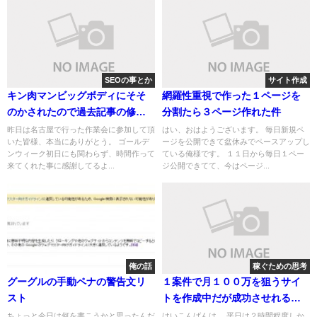
SEOの事とか
サイト作成
キン肉マンビッグボディにそそ
網羅性重視で作った１ページを
のかされたので過去記事の修正
分割たら３ページ作れた件
で１位を狙ってみる。
昨日は名古屋で行った作業会に参加して頂
はい、おはようございます。 毎日新規ペ
いた皆様、本当にありがとう。 ゴールデ
ージを公開できて盆休みでペースアップし
ンウィーク初日にも関わらず、時間作って
ている俺様です。 １１日から毎日１ペー
来てくれた事に感謝してるよ...
ジ公開できてて、今はページ...
俺の話
稼ぐための思考
グーグルの手動ペナの警告文リ
１案件で月１００万を狙うサイ
スト
トを作成中だが成功させれるの
か？
ちょっと今日は何を書こうかと思ったんだ
はいこんばんは。 平日は２時間程度しか