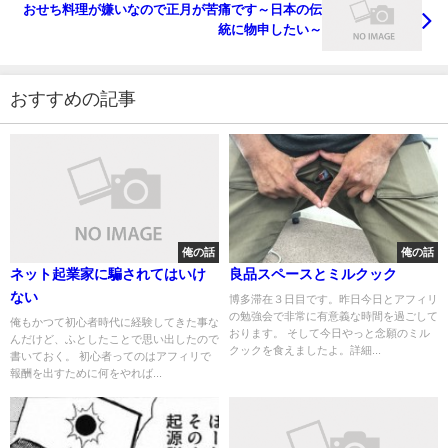
おせち料理が嫌いなので正月が苦痛です～日本の伝
統に物申したい～
おすすめの記事
俺の話
俺の話
ネット起業家に騙されてはいけ
良品スペースとミルクック
ない
博多滞在３日目です。昨日今日とアフィリ
の勉強会で非常に有意義な時間を過ごして
俺もかつて初心者時代に経験してきた事な
おります。 そして今日やっと念願のミル
んだけど、ふとしたことで思い出したので
クックを食えましたよ。詳細...
書いておく。 初心者ってのはアフィリで
報酬を出すために何をやれば...