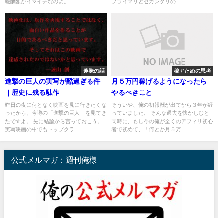
報酬額がイマイチなのよ。 ...
プライマリとセカンダリの...
趣味の話
稼ぐための思考
進撃の巨人の実写が酷過ぎる件
月５万円稼げるようになったら
｜歴史に残る駄作
やるべきこと
昨日の夜に何となく映画を見に行きたくな
そういや、俺の初報酬が出てから３年が経
ったから、今噂の「進撃の巨人」を見てき
っていました。 そんな過去を懐かしむと
たですよ。 先に結論から言っておこう。
同時に、もし今の俺が全くのアフィリ初心
実写映画の中でもトップクラ...
者で初めて、「何とか月５万...
公式メルマガ：週刊俺様