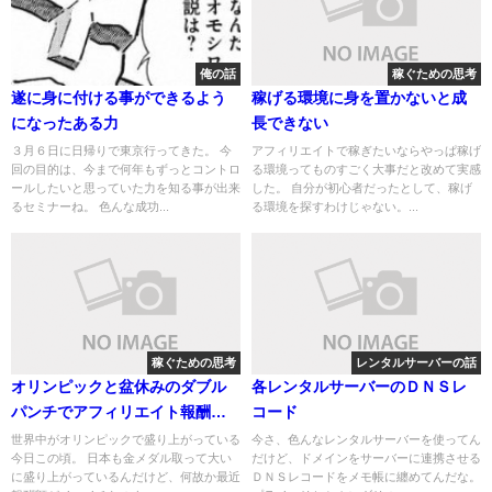
俺の話
稼ぐための思考
遂に身に付ける事ができるよう
稼げる環境に身を置かないと成
になったある力
長できない
３月６日に日帰りで東京行ってきた。 今
アフィリエイトで稼ぎたいならやっぱ稼げ
回の目的は、今まで何年もずっとコントロ
る環境ってものすごく大事だと改めて実感
ールしたいと思っていた力を知る事が出来
した。 自分が初心者だったとして、稼げ
るセミナーね。 色んな成功...
る環境を探すわけじゃない。...
稼ぐための思考
レンタルサーバーの話
オリンピックと盆休みのダブル
各レンタルサーバーのＤＮＳレ
パンチでアフィリエイト報酬絶
コード
賛下落中
世界中がオリンピックで盛り上がっている
今さ、色んなレンタルサーバーを使ってん
今日この頃。 日本も金メダル取って大い
だけど、ドメインをサーバーに連携させる
に盛り上がっているんだけど、何故か最近
ＤＮＳレコードをメモ帳に纏めてんだな。