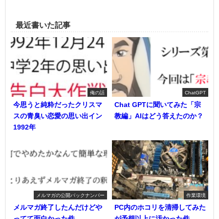
最近書いた記事
俺の話
ChatGPT
今思うと純粋だったクリスマ
Chat GPTに聞いてみた「宗
スの青臭い恋愛の思い出イン
教編」AIはどう答えたのか？
1992年
メルマガの公開バックナンバー
作業環境
メルマガ終了したんだけどや
PC内のホコリを清掃してみた
ってて面白かった件
が予想以上に汚かった件