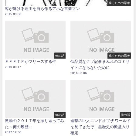
稼ぐための思考
客が逃げる理由を自ら作るアホな営業マン
2015.03.30
俺の話
稼ぐための思考
ＦＦＦＴＰがフリーズする件
低品質なクソ記事まみれのゴミサ
2015.09.17
イトにならないために
2016.06.06
俺の話
俺の話
激動の２０１７年を振り返ってみ
進撃の巨人エンドオブザ ワールド
た～俺の履歴～
を見てきたぞ｜黒歴史の殿堂入り
2017.12.30
確定