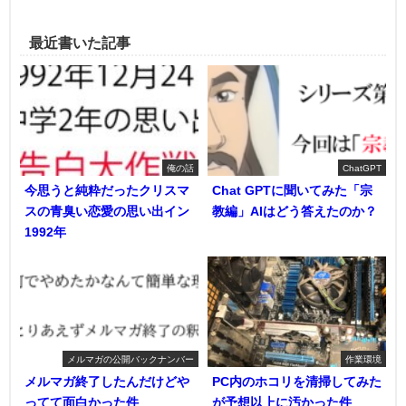
最近書いた記事
俺の話
ChatGPT
今思うと純粋だったクリスマ
Chat GPTに聞いてみた「宗
スの青臭い恋愛の思い出イン
教編」AIはどう答えたのか？
1992年
メルマガの公開バックナンバー
作業環境
メルマガ終了したんだけどや
PC内のホコリを清掃してみた
ってて面白かった件
が予想以上に汚かった件