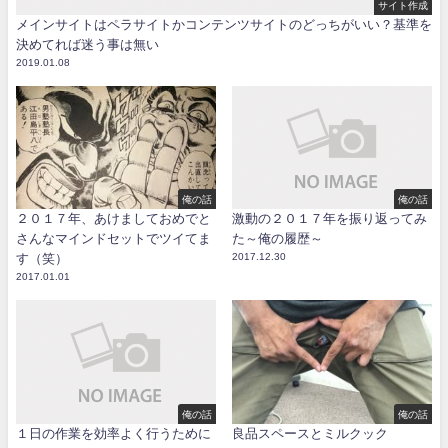
サイト作成
メインサイトはペラサイトかコンテンツサイトのどっちがいい？基準を
決めてれば迷う事は無い
2019.01.08
俺の話
俺の話
２０１７年、あけましておめでと
激動の２０１７年を振り返ってみ
さんなマインドセットでツイてま
た～俺の履歴～
す（笑）
2017.12.30
2017.01.01
俺の話
俺の話
１日の作業を効率よく行うために
良品スペースとミルクック