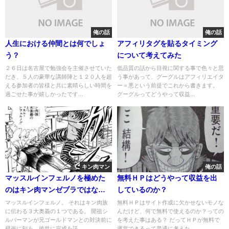
俺の話
俺の話
人生における仲間とは何でしょ
アフィリタグを貼るタイミング
う？
について考えてみた
２６日は名古屋で勉強会を主催させていた
低品質の話から目視に関する事で色々と思
だき、５人の豪華な講師陣と１２０人を超
う事があって、グーグルはアフィリエイタ
える参加者の皆様と共に素晴らしい時間を
ー＝悪という前提でこれから書きます。
過ごせた事が嬉しかったです...
グーグルってどうやって収益...
キン肉マン
俺の話
マッスルインフェルノを極めた
無料ＨＰはどうやって収益を出
のはキン肉マンゼブラではなく
しているのか？
肉蝮だった件
マッスルインフェルノ。 それはキン肉族
無料ＨＰはサイト作成に欠かせないモノな
に伝わる３大奥義の１つである。 開祖シ
んだけど、何で無料で使えるのか？っての
ルバーマンが兄ゴールドマンとの対決前に
を考えた事はある？ だってＨＰが無料で
壁画に刻み、後世に完成を託...
運営できるって普通に考えた...