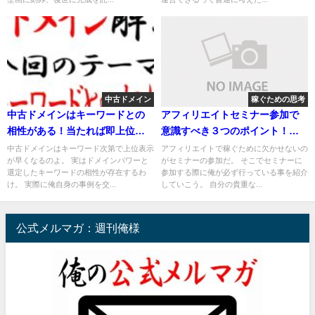
中古ドメイン
稼ぐための思考
中古ドメインはキーワードとの
アフィリエイトセミナー参加で
相性がある！当たれば即上位表
意識すべき３つのポイント！俺
示のパターンも
が今でもやってる方法はコレだ
中古ドメインはキーワード次第で上位表示
アフィリエイトで稼ぐために欠かせないの
が早くなるのよ。 実はドメインパワーと
がセミナーの参加だ。 そこでセミナーに
選定したキーワードの相性が存在するわ
参加する際に俺が必ず行っている事を紹介
け。 実際に俺自身の事例を交...
していこう。 自分の貴重な...
公式メルマガ：週刊俺様