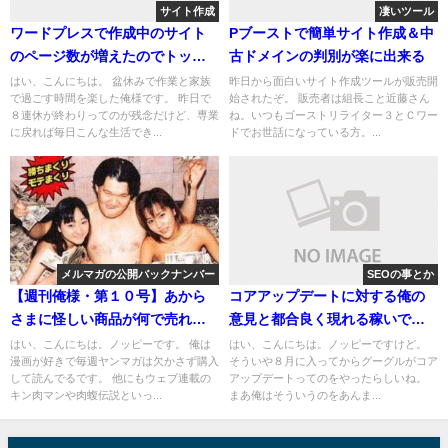
サイト作成
凄いツール
ワードプレスで作成中のサイト
Pブーストで簡単サイト作成＆中
のページ数が増えたのでトップ
古ドメインの判別が楽に出来る
ページなどを作成してみた
はい、こんにちは。 盆休みで作業と家族
昨日から面白いサイト作成ツールが販売開
で過ごす時間を楽した俺様です。 昨日で
始されたぞ。 販売者は組長こと近藤さん
８連休が終わりってのが残念だけど、専業
ね。いつもゴーストリライター３とＣワー
に戻れば毎日こんな生活でき...
ドでお世話になっている方。...
メルマガの公開バックナンバー
SEOの事とか
【週刊俺様・第１０号】あから
コアアップデートに対する俺の
さまに怪しい商品が何で売れる
意見と都合良く現れる稼いでま
のか？の謎
すアピール野郎には要注意！の
はい、こんにちは。ノッピーです。 俺は
はい、こんにちは。ノッピーですけど。
漫画が好きで毎週ヤンマガは欠かさず購入
そういや８月に入ってからグーグルがコア
巻
して読んでるです。 他にもウェブ連載の
アップデートってのをやったらしいね。
キン肉マンや肉蝮伝説といっ...
まあ俺はそういうのをあんま...