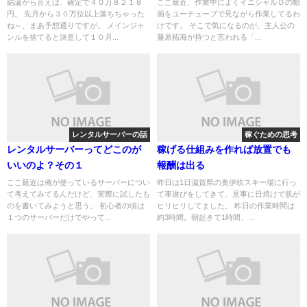
結論から言えば、確定で４０万８２１８
ここ最近、作業中によくイニシャルＤの動
円。 先月から３０万位以上落ちちゃった
画をユーチューブで見ながら作業してるわ
ね～、まあ予想通りですが。 メインジャ
けです。 そこで気になるのが、主人公の
ンルを捨てると決意して１０月...
藤原拓海が持つと言われる「...
レンタルサーバーの話
稼ぐための思考
レンタルサーバーってどこのが
稼げる仕組みを作れば放置でも
いいのよ？その１
報酬は出る
ここ最近は俺が使っているサーバーについ
昨日は1日滋賀県の奥伊吹スキー場に行っ
て考えてみてるんだけど、実際に試したも
て車遊びをしてきて、見事に日焼けで肌が
のを書いてみようと思う。 初心者の頃は
ヒリヒリしてました。 昨日の作業時間は
１つのサーバーだけでやって...
約3時間。朝起きて1時間、...