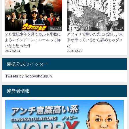
趣味の話
俺の話
２０世紀少年を見てカルト宗教に
アフィリで稼いだ先には楽しい未
よるマインドコントロールって怖
来が待っているから諦めちゃダメ
いなと思った件
だ
2017.02.24
2016.12.03
俺様公式ツイッター
Tweets by noppyshougun
運営者情報