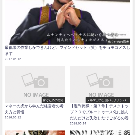
稼ぐための思考
最低限の作業しかできんけど、マインドセット（笑）をチョモゴメスし
ます
2017.05.12
稼ぐための思考
メルマガの公開バックナンバー
マネーの虎から学んだ経営者の考
【週刊俺様・第７号】デスクトッ
え方と覚悟
プＰＣでブルートゥース化に挑ん
2016.06.12
だんだけど失敗したでござるの巻
2018.05.24