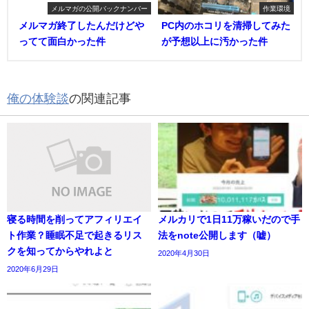
メルマガの公開バックナンバー
作業環境
メルマガ終了したんだけどや
PC内のホコリを清掃してみた
ってて面白かった件
が予想以上に汚かった件
俺の体験談
の関連記事
寝る時間を削ってアフィリエイ
メルカリで1日11万稼いだので手
ト作業？睡眠不足で起きるリス
法をnote公開します（嘘）
クを知ってからやれよと
2020年4月30日
2020年6月29日