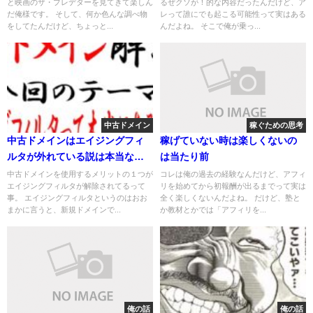
と映画のザ・プレデターを見てきて楽しん
るぜクソが！的な内容だったんだけど、ア
だ俺様です。 そして、何か色んな調べ物
レって誰にでも起こる可能性って実はある
をしてたんだけど、ちょっと...
んだよね。 そこで俺が乗っ...
中古ドメイン
稼ぐための思考
中古ドメインはエイジングフィ
稼げていない時は楽しくないの
ルタが外れている説は本当なの
は当たり前
か？
中古ドメインを使用するメリットの１つが
コレは俺の過去の経験なんだけど、アフィ
エイジングフィルタが解除されてるって
リを始めてから初報酬が出るまでって実は
事。 エイジングフィルタというのはおお
全く楽しくないんだよね。 だけど、塾と
まかに言うと、新規ドメインで...
か教材とかでは「アフィリを...
俺の話
俺の話