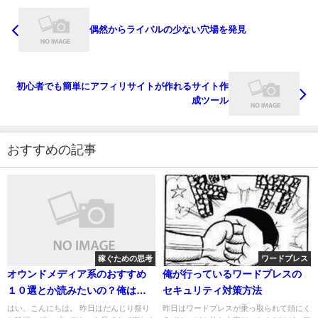
偶然からライバルの少ない穴場を発見
初心者でも簡単にアフィリサイトが作れるサイト作
成ツール
おすすめの記事
稼ぐための思考
ワードプレス
オウンドメディア系のおすすめ
俺が行っているワードプレスの
１０選とか読みたいの？俺は読
セキュリティ対策方法
むの面倒なんですけど
はい、こんにちは。 昨日はだんじり祭り
昨日はワードプレスが乗っ取られて頭にく