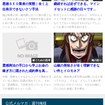
悪徳ＳＥＯ業者の実態｜全く上
継続すれば必ずできる。マイン
位表示できないクソ手法
ドセットに感謝の日々です
（嘘）
俺は毎週２回、鍼治療に行って体の固くな
昨日で２０１６年度も終わり、今日から２
った部分を柔らかくして柔軟性を取り戻す
０１７年度ですね。 今年度の目標は～的
ために通ってんだよね。 家から３００メ
などうでもいい話はするわけないでしょ。
ートルくらいの場所だからバ...
いつも通りの作業を続けるだ...
稼ぐための思考
俺の怒り
霊感商法の手口から学ぶお金の
山椒の美味さが全く理解できな
稼ぎ方に隠された成約率を高め
い件とイロモネア
る秘密
今朝、朝食をとりながらニュース番組を見
あのね、俺自身は香辛料は結構いけると思
ていると面白い話題が流れていた。 それ
ってたのよ。 でもな、どうしても体が受
は「霊感商法」で詐欺を行っていたグルー
け付けないのが１つだけ。それが山椒だ。
プが逮捕されたという話。 ...
口に入れた途端に舌が痺れ...
公式メルマガ：週刊俺様