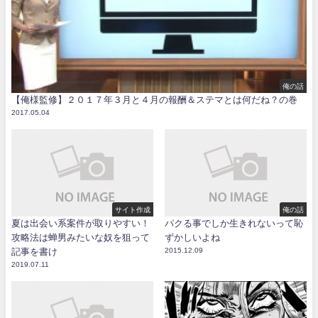
俺の話
【俺様監修】２０１７年３月と４月の報酬＆ステマとは何だね？の巻
2017.05.04
サイト作成
俺の話
夏は出会い系案件が取りやすい！
パクる事でしか生きれないって恥
攻略法は蝉男みたいな奴を狙って
ずかしいよね
記事を書け
2015.12.09
2019.07.11