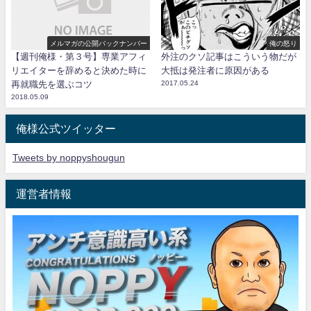
メルマガの公開バックナンバー
俺の怒り
【週刊俺様・第３号】専業アフィ
外注のクソ記事はこういう物だが
リエイターを辞めると決めた時に
大抵は発注者に原因がある
再就職先を選ぶコツ
2017.05.24
2018.05.09
俺様公式ツイッター
Tweets by noppyshougun
運営者情報