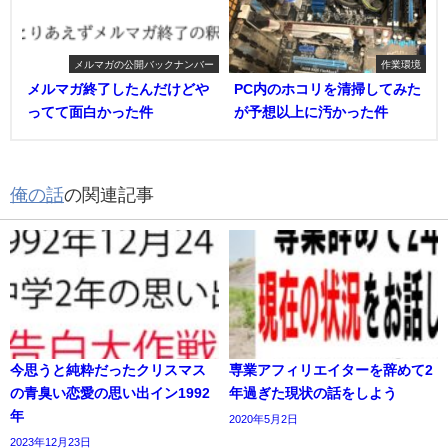
メルマガの公開バックナンバー
作業環境
メルマガ終了したんだけどや
PC内のホコリを清掃してみた
ってて面白かった件
が予想以上に汚かった件
俺の話
の関連記事
今思うと純粋だったクリスマス
専業アフィリエイターを辞めて2
の青臭い恋愛の思い出イン1992
年過ぎた現状の話をしよう
年
2020年5月2日
2023年12月23日