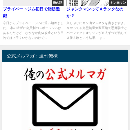
俺の話
キン肉マン
プライベートジム初日で脂肪遊
ジャンクマンってＡランクなの
戯
か？
今日からプライベートジムに通い始めまし
久しぶりにキン肉マンネタを書きますよ。
た。 家の近所に会員制のスポーツジムは
今やってる完璧無量大数軍編で悪魔騎士と
あるんだけど、なかなか肉体改造という目
パーフェクトオリジンが６人ずつ対戦して
的では上手くいかないわけで...
３勝３敗という結果。 ま...
公式メルマガ：週刊俺様