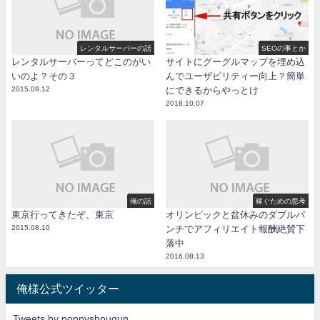
レンタルサーバーの話
SEOの事とか
レンタルサーバーってどこのがい
サイトにグーグルマップを埋め込
いのよ？その３
んでユーザビリティー向上？簡単
2015.09.12
にできるからやっとけ
2018.10.07
俺の話
稼ぐための思考
東京行ってきたぞ、東京
オリンピックと盆休みのダブルパ
2015.08.10
ンチでアフィリエイト報酬絶賛下
落中
2016.08.13
俺様公式ツイッター
Tweets by noppyshougun