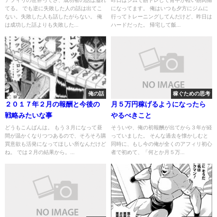
アフィリの世界ってさ、成功者の話は溢れ
昨日はジムで筋トレして背中が軽い筋肉痛
てる。 でも逆に失敗した人の話は出てこ
になってます。 俺はいつも夕方にジムに
ない。失敗した人も話したがらない。 俺
行ってトレーニングしてんだけど、昨日は
は成功した話よりも失敗した...
ハードだった。 帰宅して飯...
俺の話
稼ぐための思考
２０１７年２月の報酬と今後の
月５万円稼げるようになったら
戦略みたいな事
やるべきこと
どうもこんばんは。 もう３月になって昼
そういや、俺の初報酬が出てから３年が経
間が温かくなりつつあるので、そろそろ購
っていました。 そんな過去を懐かしむと
買意欲も活発になってほしい所なんだけど
同時に、もし今の俺が全くのアフィリ初心
ね。 では２月の結果から。...
者で初めて、「何とか月５万...