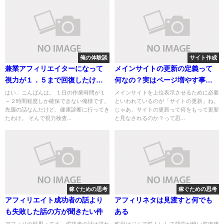
俺の体験談
サイト作成
兼業アフィリエイターになって
メインサイトの更新の定義って
視力が１．５まで回復したけど
何なの？実はページ増やす事だ
報酬が回復しないので複雑な気
けじゃない
はい、こんばんは。 １日の作業時間が１
メインサイトを上位表示させるために必要
～２時間程度しか確保できない俺様です。
といわれているのが「サイトの更新」ね。
持ちな件
先週の話なんだけど、健康診断に行ってき
じゃあ、サイトの更新って何をもって更新
たわけ。 そんで視力検査...
と見なされるのか？って思...
稼ぐための思考
稼ぐための思考
アフィリエイト成功者の話より
アフィリネタは見渡すと何でも
も失敗した話の方が聞きたい件
ある